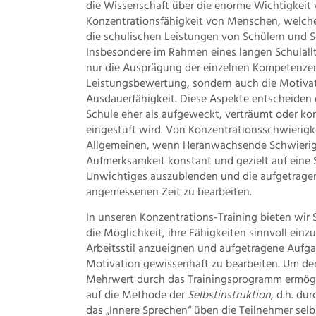
die Wissenschaft über die enorme Wichtigkeit 
Konzentrationsfähigkeit von Menschen, welche
die schulischen Leistungen von Schülern und S
Insbesondere im Rahmen eines langen Schulallt
nur die Ausprägung der einzelnen Kompetenzen
Leistungsbewertung, sondern auch die Motivat
Ausdauerfähigkeit. Diese Aspekte entscheiden d
Schule eher als aufgeweckt, verträumt oder kon
eingestuft wird. Von Konzentrationsschwierigk
Allgemeinen, wenn Heranwachsende Schwierigk
Aufmerksamkeit konstant und gezielt auf eine 
Unwichtiges auszublenden und die aufgetragen
angemessenen Zeit zu bearbeiten.
In unseren Konzentrations-Training bieten wir
die Möglichkeit, ihre Fähigkeiten sinnvoll ein
Arbeitsstil anzueignen und aufgetragene Aufga
Motivation gewissenhaft zu bearbeiten. Um dem
Mehrwert durch das Trainingsprogramm ermögl
auf die Methode der
Selbstinstruktion
, d.h. du
das „Innere Sprechen“ üben die Teilnehmer sel