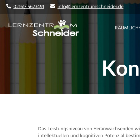
02161/ 5623491
info@lernzentrumschneider.de
RÄUMLICHK
Kon
Das Leistungsniveau von Heranwachsenden wi
intellektuellen und kognitiven Potenzial besti