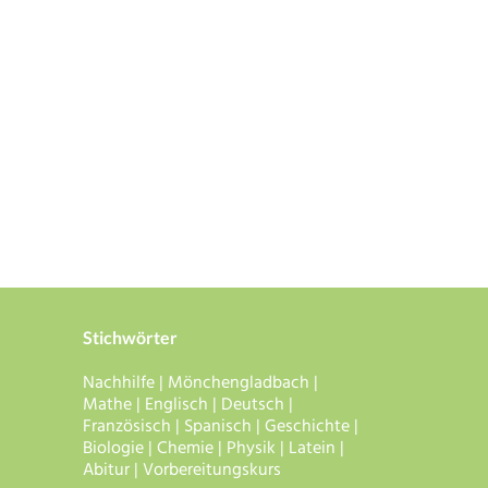
Stichwörter
Nachhilfe | Mönchengladbach |
Mathe | Englisch | Deutsch |
Französisch | Spanisch | Geschichte |
Biologie | Chemie | Physik | Latein |
Abitur | Vorbereitungskurs