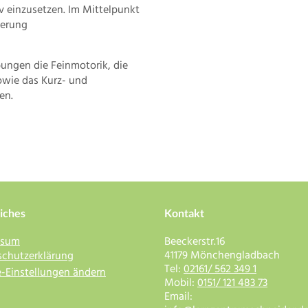
iv einzusetzen. Im Mittelpunkt
derung
bungen die Feinmotorik, die
wie das Kurz- und
en.
iches
Kontakt
ssum
Beeckerstr.16
41179 Mönchengladbach
chutzerklärung
Tel:
02161/ 562 349 1
-Einstellungen ändern
Mobil:
0151/ 121 483 73
Email: